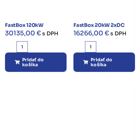
FastBox 120kW
FastBox 20kW 2xDC
30135,00
€
16266,00
€
s DPH
s DPH
množstvo
množstvo
FastBox
FastBox
Pridať do
Pridať do
košíka
košíka
120kW
20kW
2xDC