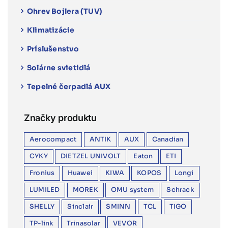
Ohrev Bojlera (TUV)
Klimatizácie
Príslušenstvo
Solárne svietidlá
Tepelné čerpadlá AUX
Značky produktu
Aerocompact
ANTIK
AUX
Canadian
CYKY
DIETZEL UNIVOLT
Eaton
ETI
Fronius
Huawei
KIWA
KOPOS
Longi
LUMILED
MOREK
OMU system
Schrack
SHELLY
Sinclair
SMINN
TCL
TIGO
TP-link
Trinasolar
VEVOR