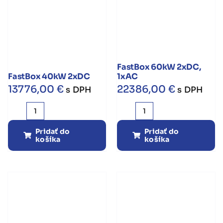
FastBox 60kW 2xDC,
FastBox 40kW 2xDC
1xAC
13776,00
€
22386,00
€
s DPH
s DPH
množstvo
množstvo
FastBox
FastBox
Pridať do
Pridať do
košíka
košíka
40kW
60kW
2xDC
2xDC,
1xAC