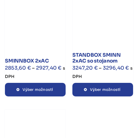
Mo
si
m
vy
n
st
pr
STANDBOX SMINN
SMINNBOX 2xAC
2xAC so stojanom
Price
Pri
2853,60
€
–
2927,40
€
3247,20
€
–
3296,40
€
s
s
range:
ran
DPH
DPH
2853,60 €
324
Tento
Te
Výber možností
Výber možností
through
thr
produkt
pr
2927,40 €
329
má
m
viacero
vi
variantov.
va
Možnosti
Mo
si
si