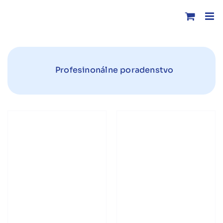
Skip
to
content
Profesinonálne poradenstvo