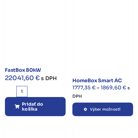
FastBox 80kW
22041,60
€
s DPH
HomeBox Smart AC
Pric
1777,35
€
–
1869,60
€
s
množstvo
rang
DPH
FastBox
1777
Pridať do
Te
košíka
80kW
Výber možností
thro
pr
1869
m
vi
va