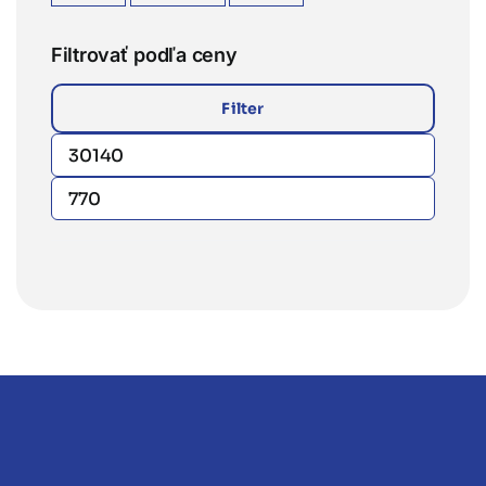
Filtrovať podľa ceny
Filter
Minimálna
Maximálna
cena
cena