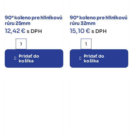
90° koleno pre hliníkovú
90° koleno pre hliníkovú
rúru 25mm
rúru 32mm
12,42
€
15,10
€
s DPH
s DPH
množstvo
množstvo
90°
90°
Pridať do
Pridať do
košíka
košíka
koleno
koleno
pre
pre
hliníkovú
hliníkovú
rúru
rúru
25mm
32mm