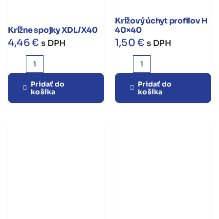
Krížový úchyt profilov H
Krížne spojky XDL/X40
40×40
4,46
€
1,50
€
s DPH
s DPH
množstvo
množstvo
Krížne
Krížový
Pridať do
Pridať do
košíka
košíka
spojky
úchyt
XDL/X40
profilov
H
40x40