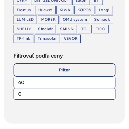
CYKY
DIETZEL UNIVOLT
Eaton
ETI
Fronius
Huawei
KIWA
KOPOS
Longi
LUMILED
MOREK
OMU system
Schrack
SHELLY
Sinclair
SMINN
TCL
TIGO
TP-link
Trinasolar
VEVOR
Filtrovať podľa ceny
Filter
Minimálna
Maximálna
cena
cena