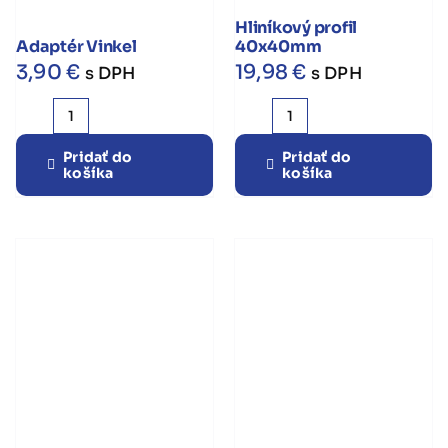
Hliníkový profil
Adaptér Vinkel
40x40mm
3,90
€
19,98
€
s DPH
s DPH
množstvo
množstvo
Adaptér
Hliníkový
Pridať do
Pridať do
košíka
košíka
Vinkel
profil
40x40mm