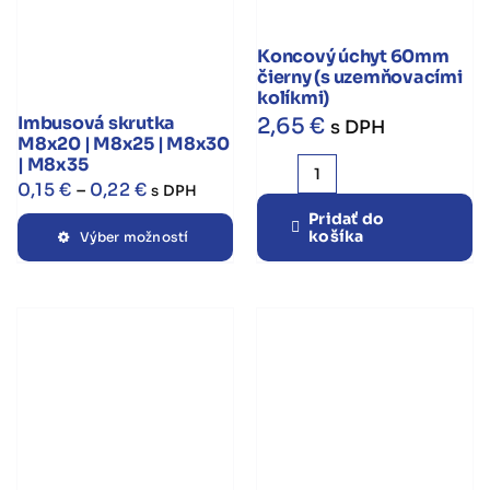
Koncový úchyt 60mm
čierny (s uzemňovacími
kolíkmi)
Imbusová skrutka
2,65
€
s DPH
M8x20 | M8x25 | M8x30
| M8x35
množstvo
Price
0,15
€
–
0,22
€
s DPH
Koncový
range:
Pridať do
Tento
košíka
úchyt
Výber možností
0,15 €
produkt
60mm
through
má
čierny
viacero
0,22 €
(s
variantov.
uzemňovacími
Možnosti
kolíkmi)
si
môžete
vybrať
na
stránke