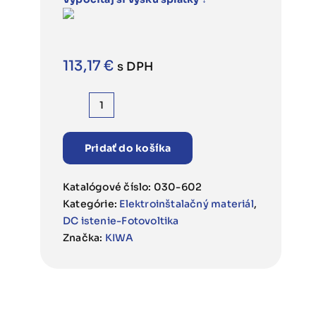
113,17
€
s DPH
množstvo
Zvodič
prepätia
Pridať do košíka
PO
I
Katalógové číslo:
030-602
3
Kategórie:
Elektroinštalačný materiál
,
PV
DC istenie-Fotovoltika
81.183
Značka:
KIWA
3P
1000VDC/12,5kA
FV
typ
1+2