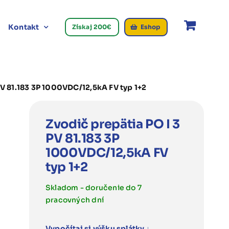
Kontakt
Získaj 200€
Eshop
PV 81.183 3P 1000VDC/12,5kA FV typ 1+2
Zvodič prepätia PO I 3
PV 81.183 3P
1000VDC/12,5kA FV
typ 1+2
Skladom - doručenie do 7
pracovných dní