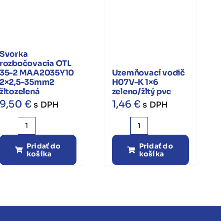
Svorka
rozbočovacia OTL
35-2 MAA2035Y10
Uzemňovací vodič
2×2,5-35mm2
H07V-K 1×6
žltozelená
zeleno/žltý pvc
9,50
€
1,46
€
s DPH
s DPH
množstvo
množstvo
Svorka
Uzemňovací
Pridať do
Pridať do
košíka
košíka
rozbočovacia
vodič
OTL
H07V-
35-
K
2
1x6
MAA2035Y10
zeleno/
2x2,5-
žltý