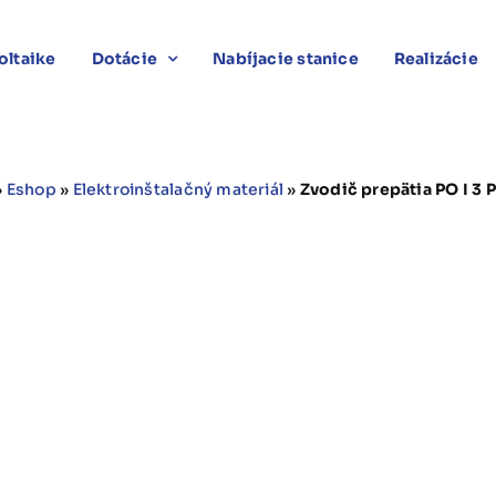
oltaike
Dotácie
Nabíjacie stanice
Realizácie
»
Eshop
»
Elektroinštalačný materiál
»
Zvodič prepätia PO I 3 