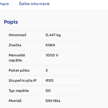
Popis
Ďalšie informácie
Popis
Hmotnosť
0,447 kg
Značka
KIWA
Menovité
1000 V
napätie
Počet pólov
3
Stupeň krytia IP
IP20
Typ napätia
DC
Montáž
DIN lišta