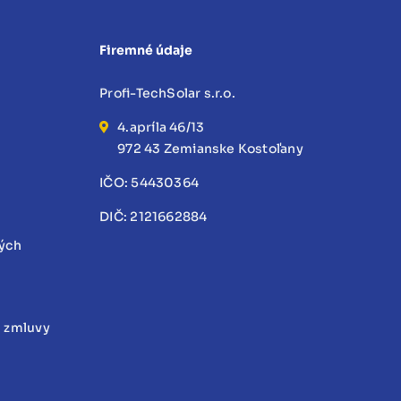
35mm2
pvc
žltozelená
Firemné údaje
Profi-TechSolar s.r.o.
4.apríla 46/13
972 43 Zemianske Kostoľany
IČO: 54430364
DIČ: 2121662884
ných
d zmluvy