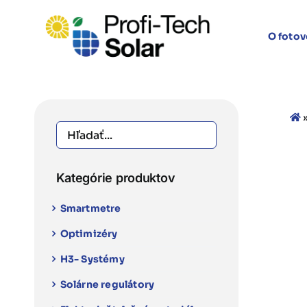
Skip
to
O fotov
content
Kategórie produktov
Smartmetre
Optimizéry
H3- Systémy
Solárne regulátory