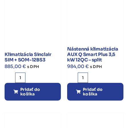
Nástenná klimatizácia
Klimatizácia Sinclair
AUX Q Smart Plus 3,5
SIM + SOM-12BS3
kW 12QC – split
885,00
€
984,00
€
s DPH
s DPH
množstvo
množstvo
Klimatizácia
Nástenná
Pridať do
Pridať do
košíka
košíka
Sinclair
klimatizácia
SIM
AUX
+
Q
SOM-
Smart
12BS3
Plus