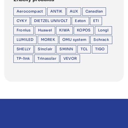
Aerocompact
ANTIK
AUX
Canadian
CYKY
DIETZEL UNIVOLT
Eaton
ETI
Fronius
Huawei
KIWA
KOPOS
Longi
LUMILED
MOREK
OMU system
Schrack
SHELLY
Sinclair
SMINN
TCL
TIGO
TP-link
Trinasolar
VEVOR