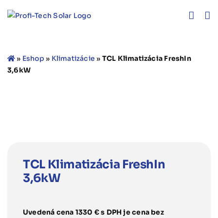
Skip
to
content
»
Eshop
»
Klimatizácie
»
TCL Klimatizácia FreshIn
3,6kW
TCL Klimatizácia FreshIn
3,6kW
Uvedená cena 1330 € s DPH je cena bez