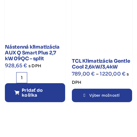
3,5
kW
12QC
–
split
Nástenná klimatizácia
AUX Q Smart Plus 2,7
kW 09QC – split
TCL Klimatizácia Gentle
928,65
€
s DPH
Cool 2,6kW/3,4kW
Pric
789,00
€
–
1220,00
€
s
množstvo
rang
DPH
Nástenná
789,
Pridať do
Te
košíka
klimatizácia
Výber možností
thro
pr
AUX
1220
m
Q
vi
Smart
va
Plus
Mo
2,7
si