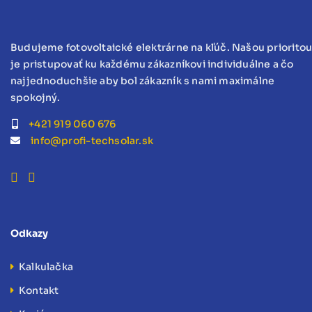
Budujeme fotovoltaické elektrárne na kľúč. Našou priorito
je pristupovať ku každému zákazníkovi individuálne a čo
najjednoduchšie aby bol zákazník s nami maximálne
spokojný.
+421 919 060 676
info@profi-techsolar.sk
Odkazy
Kalkulačka
Kontakt