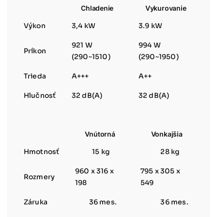
Chladenie
Vykurovanie
Výkon
3,4 kW
3.9 kW
921 W
994 W
Príkon
(290~1510)
(290~1950)
Trieda
A+++
A++
Hlučnosť
32 dB(A)
32 dB(A)
Vnútorná
Vonkajšia
Hmotnosť
15 kg
28 kg
960 x 316 x
795 x 305 x
Rozmery
198
549
Záruka
36 mes.
36 mes.