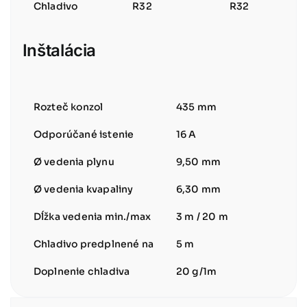
Chladivo
R32
R32
Inštalácia
Rozteč konzol
435 mm
Odporúčané istenie
16 A
Ø vedenia plynu
9,50 mm
Ø vedenia kvapaliny
6,30 mm
Dĺžka vedenia min./max
3 m / 20 m
Chladivo predplnené na
5 m
Doplnenie chladiva
20 g/1m