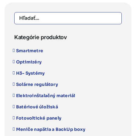
kW
m
09QC
vy
–
n
split
st
pr
Kategórie produktov
Smartmetre
Optimizéry
H3- Systémy
Solárne regulátory
Elektroinštalačný materiál
Batériové úložiská
Fotovoltické panely
Meniče napätia a BackUp boxy