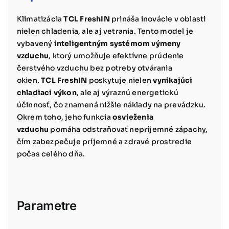
Klimatizácia
TCL FreshIN
prináša inovácie v oblasti
nielen chladenia, ale aj vetrania. Tento model je
vybavený
inteligentným systémom výmeny
vzduchu
, ktorý umožňuje efektívne prúdenie
čerstvého vzduchu bez potreby otvárania
okien.
TCL FreshIN
poskytuje nielen
vynikajúci
chladiaci výkon
, ale aj výraznú energetickú
účinnosť, čo znamená nižšie náklady na prevádzku.
Okrem toho, jeho funkcia
osvieženia
vzduchu
pomáha odstraňovať nepríjemné zápachy,
čím zabezpečuje príjemné a zdravé prostredie
počas celého dňa.
Parametre