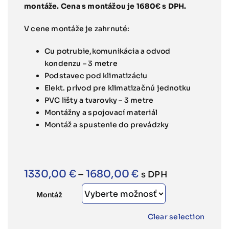
montáže. Cena s montážou je 1680€ s DPH.
V cene montáže je zahrnuté:
Cu potrubie,komunikácia a odvod
kondenzu – 3 metre
Podstavec pod klimatizáciu
Elekt. prívod pre klimatizačnú jednotku
PVC lišty a tvarovky – 3 metre
Montážny a spojovací materiál
Montáž a spustenie do prevádzky
Price
1330,00
€
–
1680,00
€
s DPH
range:
Montáž
1330,00 €
Clear selection
through