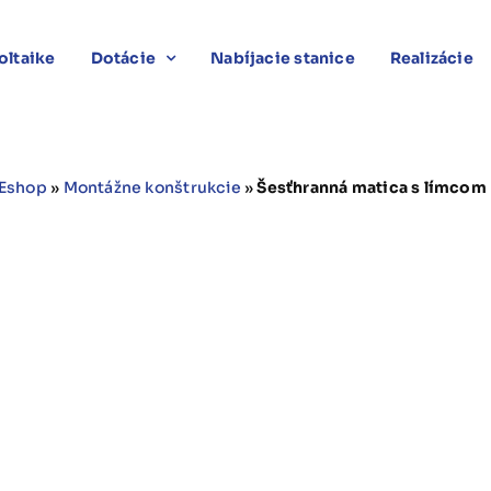
oltaike
Dotácie
Nabíjacie stanice
Realizácie
Eshop
»
Montážne konštrukcie
»
Šesťhranná matica s límcom