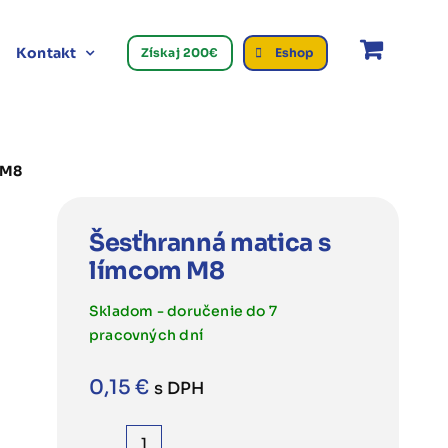
Kontakt
Získaj 200€
Eshop
 M8
Šesťhranná matica s
límcom M8
Skladom - doručenie do 7
pracovných dní
0,15
€
s DPH