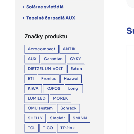
Solárne svietidlá
Tepelné čerpadlá AUX
S
Značky produktu
Aerocompact
ANTIK
AUX
Canadian
CYKY
DIETZEL UNIVOLT
Eaton
ETI
Fronius
Huawei
KIWA
KOPOS
Longi
LUMILED
MOREK
OMU system
Schrack
SHELLY
Sinclair
SMINN
TCL
TIGO
TP-link