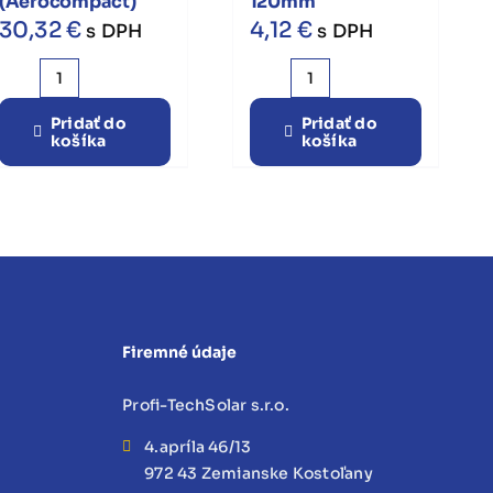
(Aerocompact)
120mm
30,32
€
4,12
€
s DPH
s DPH
množstvo
množstvo
Profil
Strešný
Pridať do
Pridať do
košíka
košíka
X40
hák
3550mm
Vario
(Aerocompact)
120mm
Firemné údaje
Profi-TechSolar s.r.o.
4.apríla 46/13
972 43 Zemianske Kostoľany