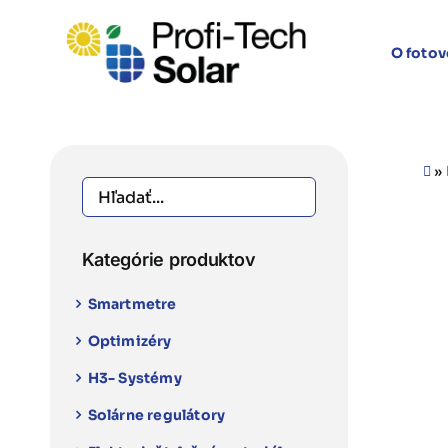
Skip
to
O fotov
content
»
Kategórie produktov
Smartmetre
Optimizéry
H3- Systémy
Solárne regulátory