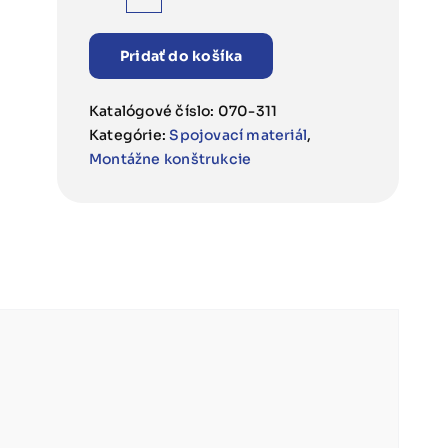
množstvo
Šesťhranná
matica
Pridať do košíka
s
límcom
Katalógové číslo:
070-311
M8
Kategórie:
Spojovací materiál
,
Montážne konštrukcie