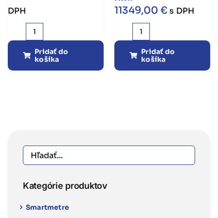
cena
cena
11349,00
€
DPH
s DPH
bola:
je:
množstvo
množstvo
800,00 €.
630,00 €.
Huawei
Huawei
Pridať do
Pridať do
košíka
košíka
22
LUNA2000-
kW
21-
nástenná
S1
inteligentná
Batériový
nabíjačka
modul
SCharger-
21
22KT-
Kwh
S0
Kategórie produktov
Smartmetre