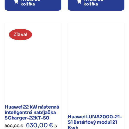
košíka
košíka
na
3F
stenu
menič
Huawei
Huawei
LUNA
SUN
S0
2000-
Zľava!
10KTL-
M1
HC
Huawei 22 kW nástenná
inteligentná nabíjačka
Huawei LUNA2000-21-
SCharger-22KT-S0
S1 Batériový modul 21
Pôvodná
Aktuálna
630,00
€
s
800,00
€
Kwh