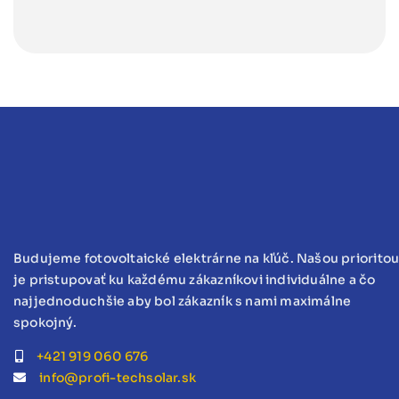
Budujeme fotovoltaické elektrárne na kľúč. Našou priorito
je pristupovať ku každému zákazníkovi individuálne a čo
najjednoduchšie aby bol zákazník s nami maximálne
spokojný.
+421 919 060 676
info@profi-techsolar.sk