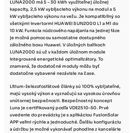
LUNA2000 má 5 – 30 kWh využiteľnej úložnej
kapacity, 2,5 kW vybíjacieho výkonu na modul a 5
kW vybíjacieho výkonu na vežu. Je kompatibilný so
všetkými invertormi HUAWEI SUN2000 L1 a M1 do
10 kW. Funkcia núdzového napájania na jednej fáze
je možná pomocou samostatne dostupného
záložného boxu Huawei. V úložných balíkoch
LUNA2000 sú už v každom úložnom module
integrované energetické optimalizátory. To
znamená, že dodatočné moduly môžu byť
dodatočne vybavené nezávisle na čase.
Lítium-železofosfátové články sú 100% vybíjateľné,
majú vysoký výkon a vyznačujú sa vysokou úrovňou
vnútornej bezpečnosti. Bezpečnostný koncept
Luna je certifikovaný podľa VDE2510-50. Prvé
uvedenie do prevádzky je s aplikáciou FusionSolar
APP veľmi rýchle a jednoduché. Ďalšiu konfiguráciu
a údržbu je možné vykonávať pohodlne z kancelárie