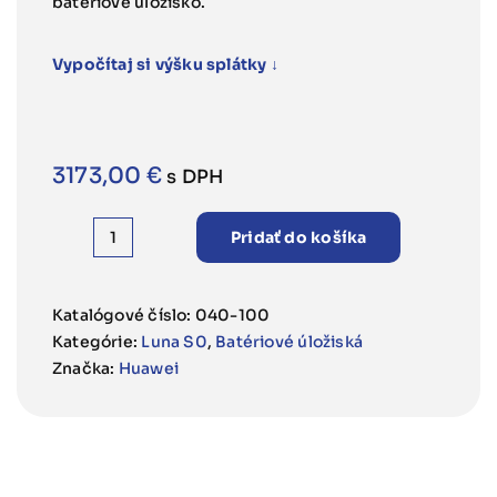
batériové úložisko.
3173,00
€
s DPH
Pridať do košíka
množstvo
Huawei
LUNA2000-
Katalógové číslo:
040-100
5-
Kategórie:
Luna S0
,
Batériové úložiská
S0
Značka:
Huawei
Batériový
modul
5
Kwh