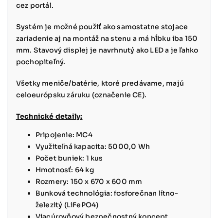
cez portál.
Systém je možné použiť ako samostatne stojace
zariadenie aj na montáž na stenu a má hĺbku iba 150
mm. Stavový displej je navrhnutý ako LED a je ľahko
pochopiteľný.
Všetky meniče/batérie, ktoré predávame, majú
celoeurópsku záruku (označenie CE).
Technické detaily:
Pripojenie: MC4
Využiteľná kapacita: 5000,0 Wh
Počet buniek: 1 kus
Hmotnosť: 64 kg
Rozmery: 150 x 670 x 600 mm
Bunková technológia: fosforečnan lítno-
železitý (LiFePO4)
Viacúrovňový bezpečnostný koncept