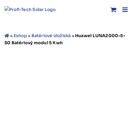
Skip
to
content
»
Eshop
»
Batériové úložiská
»
Huawei LUNA2000-5-
S0 Batériový modul 5 Kwh