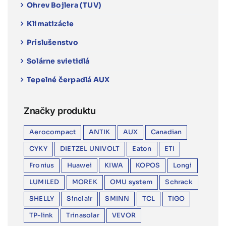
Ohrev Bojlera (TUV)
Klimatizácie
Príslušenstvo
Solárne svietidlá
Tepelné čerpadlá AUX
Značky produktu
Aerocompact
ANTIK
AUX
Canadian
CYKY
DIETZEL UNIVOLT
Eaton
ETI
Fronius
Huawei
KIWA
KOPOS
Longi
LUMILED
MOREK
OMU system
Schrack
SHELLY
Sinclair
SMINN
TCL
TIGO
TP-link
Trinasolar
VEVOR