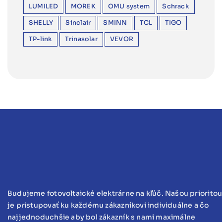
LUMILED
MOREK
OMU system
Schrack
SHELLY
Sinclair
SMINN
TCL
TIGO
TP-link
Trinasolar
VEVOR
Budujeme fotovoltaické elektrárne na kľúč. Našou priorito
je pristupovať ku každému zákazníkovi individuálne a čo
najjednoduchšie aby bol zákazník s nami maximálne