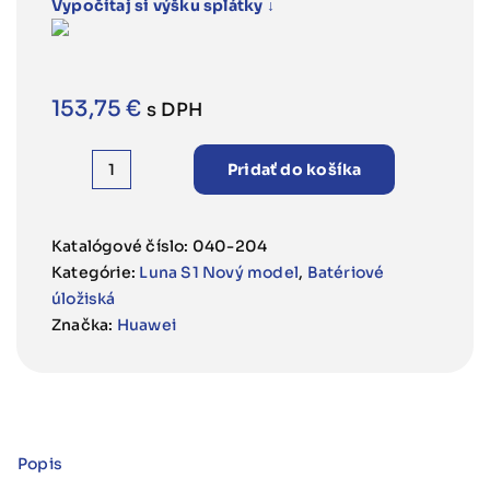
153,75
€
s DPH
Pridať do košíka
množstvo
Držiak
na
Katalógové číslo:
040-204
stenu
Kategórie:
Luna S1 Nový model
,
Batériové
Huawei
úložiská
LUNA
Značka:
Huawei
S1
Popis