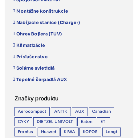
Montážne konštrukcie
Nabíjacie stanice (Charger)
Ohrev Bojlera (TUV)
Klimatizácie
Príslušenstvo
Solárne svietidlá
Tepelné čerpadlá AUX
Značky produktu
Aerocompact
ANTIK
AUX
Canadian
CYKY
DIETZEL UNIVOLT
Eaton
ETI
Fronius
Huawei
KIWA
KOPOS
Longi