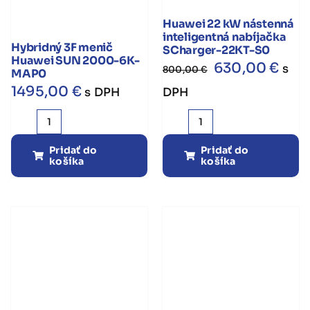
Huawei 22 kW nástenná
inteligentná nabíjačka
Hybridný 3F menič
SCharger-22KT-S0
Huawei SUN 2000-6K-
Pôvodná
Akt
630,00
€
s
800,00
€
MAP0
cena
cen
1495,00
€
s DPH
DPH
bola:
je:
množstvo
množstvo
800,00 €.
630,
Hybridný
Huawei
Pridať do
Pridať do
košíka
košíka
3F
22
menič
kW
Huawei
nástenná
SUN
inteligentná
2000-
nabíjačka
6K-
SCharger-
MAP0
22KT-
S0