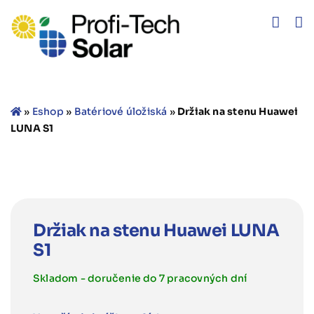
Skip
to
content
»
Eshop
»
Batériové úložiská
»
Držiak na stenu Huawei
LUNA S1
Držiak na stenu Huawei LUNA
S1
Skladom - doručenie do 7 pracovných dní