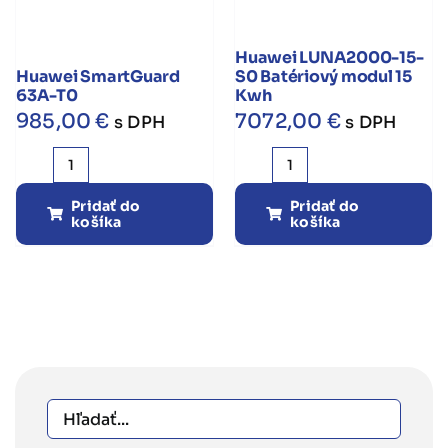
Huawei LUNA2000-15-
Huawei SmartGuard
S0 Batériový modul 15
63A-T0
Kwh
985,00
€
7072,00
€
s DPH
s DPH
množstvo
množstvo
Huawei
Huawei
Pridať do
Pridať do
košíka
košíka
SmartGuard
LUNA2000-
63A-
15-
T0
S0
Batériový
modul
15
Kwh