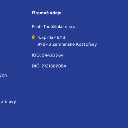
Firemné údaje
Profi-TechSolar s.r.o.
4.apríla 46/13
972 43 Zemianske Kostoľany
IČO: 54430364
DIČ: 2121662884
ných
d zmluvy