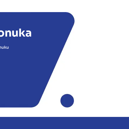
onuka
nuku