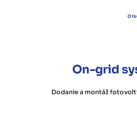
Skip
to
O fo
content
On-grid sy
Dodanie a montáž fotovolt