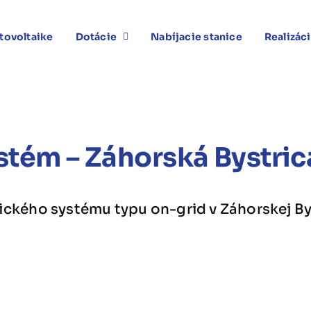
tovoltaike
Dotácie
Nabíjacie stanice
Realizác
stém – Záhorská Bystri
ického systému typu on-grid v Záhorskej By